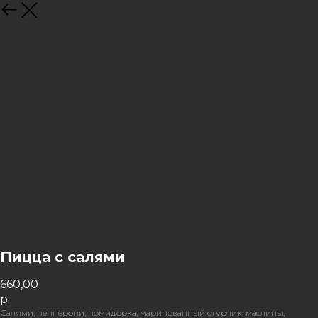
Назад
Пицца с салями
660,00
р.
Салями, пепперони, помидорка, маринованный огурчик, маслины,