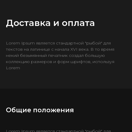
Доставка и оплата
Lorem Ipsum является стандартной "рыбой" для
текстов на латинице с начала XVI века. В то время
некий безымянный печатник создал большую
коллекцию размеров и форм шрифтов, используя
Lorem
Общие положения
Lorem Ipsum является стандартной "рыбой" для