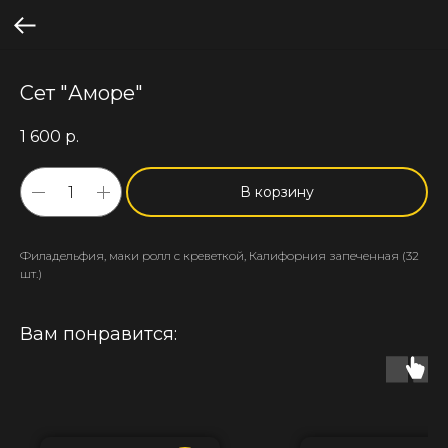
Сет "Аморе"
1 600
р.
В корзину
Филадельфия, маки ролл с креветкой, Калифорния запеченная (32
шт.)
Вам понравится: